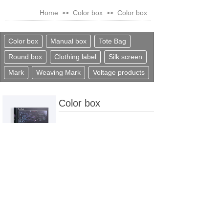
Home
Color box
Color box
>>
>>
Color box
Manual box
Tote Bag
Round box
Clothing label
Silk screen
Mark
Weaving Mark
Voltage products
Color box
上一个：
Color box
下一个：
Color box