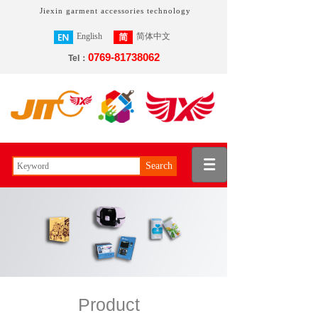
Jiexin garment accessories technology
English
简体中文
0769-81738062
繁體中文
Tel：
Search
Product