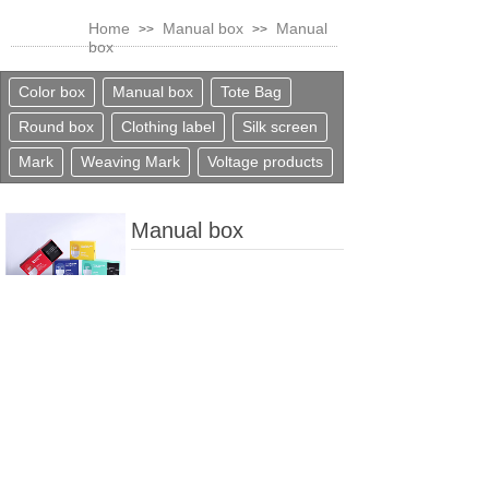
Home
Manual box
Manual
>>
>>
box
Color box
Manual box
Tote Bag
Round box
Clothing label
Silk screen
Mark
Weaving Mark
Voltage products
Manual box
上一个：
Manual box
下一个：
Color box