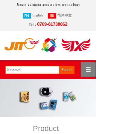
Jiexin garment accessories technology
English
简体中文
0769-81738062
繁體中文
Tel：
Search
Product